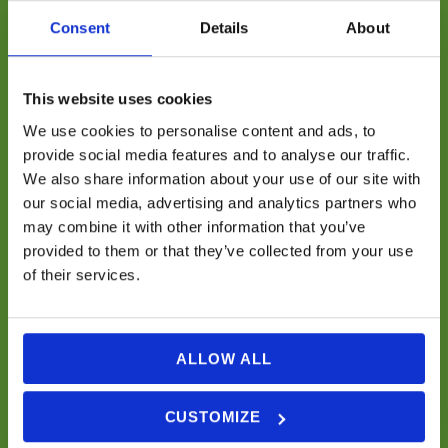
(+351) 914 539 511
Consent
Details
About
(Chamada para a rede móvel nacional)
E-mail
This website uses cookies
info@lands.pt
We use cookies to personalise content and ads, to
provide social media features and to analyse our traffic.
We also share information about your use of our site with
our social media, advertising and analytics partners who
may combine it with other information that you’ve
provided to them or that they’ve collected from your use
of their services.
Links Rápidos
ALLOW ALL
Eco-Tours de Barco
CUSTOMIZE
Passeios de Barco Privado