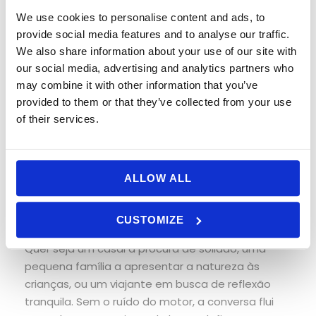
agradavelmente frescos e o sol continua
We use cookies to personalise content and ads, to
frequente.
provide social media features and to analyse our traffic.
We also share information about your use of our site with
Para os observadores de aves, as primeiras horas
our social media, advertising and analytics partners who
da manhã trazem atividade e luz que os
may combine it with other information that you’ve
fotógrafos adoram. Para os outros, uma saída a
provided to them or that they’ve collected from your use
meio da manhã ou à tarde oferece calor e
of their services.
conforto. Vestir-se em camadas mantém-no
preparado para as mudanças de temperatura, e
binóculos ou uma câmara com lente de zoom
ALLOW ALL
ajudam a aproximar os detalhes.
Passeios Privados de Eco-Barco
são fáceis de
CUSTOMIZE
organizar e podem ser adaptados ao seu grupo.
Quer seja um casal à procura de solidão, uma
pequena família a apresentar a natureza às
crianças, ou um viajante em busca de reflexão
tranquila. Sem o ruído do motor, a conversa flui