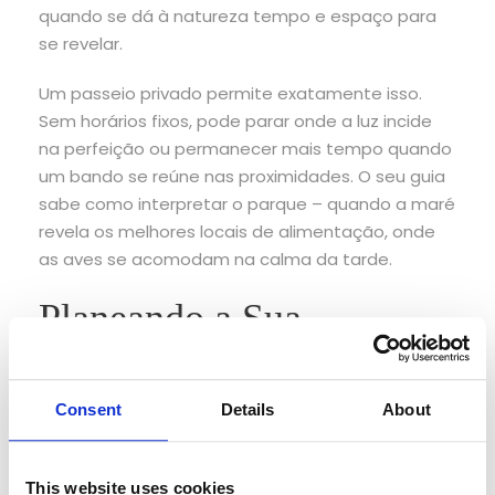
quando se dá à natureza tempo e espaço para
se revelar.
Um passeio privado permite exatamente isso.
Sem horários fixos, pode parar onde a luz incide
na perfeição ou permanecer mais tempo quando
um bando se reúne nas proximidades. O seu guia
sabe como interpretar o parque – quando a maré
revela os melhores locais de alimentação, onde
as aves se acomodam na calma da tarde.
Planeando a Sua
Escapada Tranquila
Consent
Details
About
Os melhores meses para este tipo de exploração
tranquila são de outubro a março, quando o ritmo
do Algarve naturalmente abrandar. Os dias são
This website uses cookies