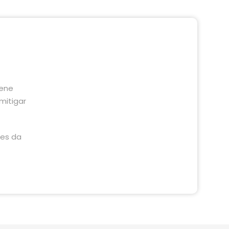
iene
mitigar
ões da