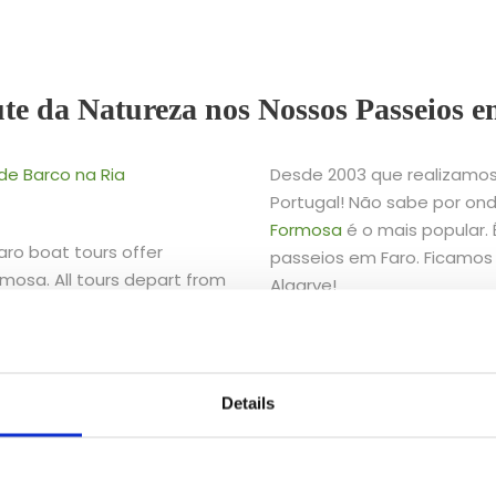
te da Natureza nos Nossos Passeios 
de Barco na Ria
Desde 2003 que realizamos
Portugal! Não sabe por o
Formosa
é o mais popular. É
Faro boat tours offer
passeios em Faro. Ficamos
rmosa. All tours depart from
Algarve!
Book Your Ri
rutar de uma das Sete
orma de conhecer a Ria
Details
olar com a Lands.
E se
Passeios de Barco na Ria
timista e personalizada.
io adaptado aos seus