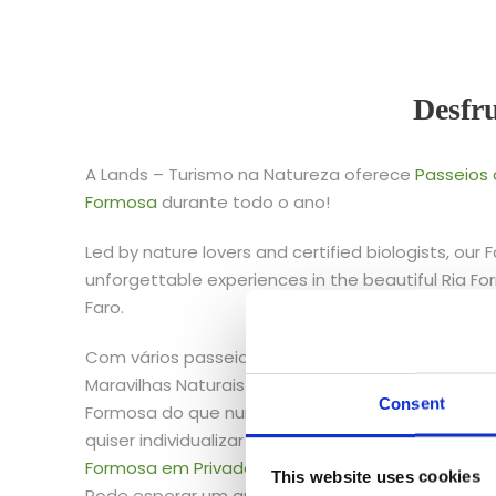
Desfru
A Lands – Turismo na Natureza oferece
Passeios 
Formosa
durante todo o ano!
Led by nature lovers and certified biologists, our 
unforgettable experiences in the beautiful Ria Fo
Faro.
Com vários passeios de barco em Faro para desf
Maravilhas Naturais de Portugal, não há melhor f
Consent
Formosa do que num passeio movido a energia s
quiser individualizar a sua experiência, os nossos
Formosa em Privado desde Faro
são uma opção in
This website uses cookies
Pode esperar um guia especializado, um itinerár