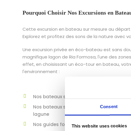
Pourquoi Choisir Nos Excursions en Batea
Cette excursion en bateau sur mesure au départ de
Explorez et profitez des sons de la nature avec vo
Une excursion privée en éco-bateau est sans dout
magnifique lagon de Ria Formosa, l'une des zones 
effet, en choisissant un éco-tour en bateau, votre
l'environnement :
Nos bateaux solaires ne répandent pas d'h
Nos bateaux sont conçus pour ne pas endom
Consent
lagune
Nos guides formés savent parcourir cette b
This website uses cookies