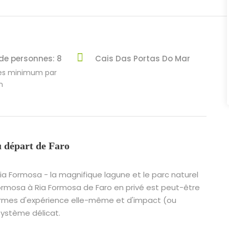
de personnes: 8
Cais Das Portas Do Mar
es minimum par
n
u départ de Faro
ia Formosa - la magnifique lagune et le parc naturel
Formosa à Ria Formosa de Faro en privé est peut-être
n termes d'expérience elle-même et d'impact (ou
ystème délicat.