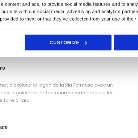
e content and ads, to provide social media features and to analy
Bateau Privé à Faro
 our site with our social media, advertising and analytics partn
 provided to them or that they’ve collected from your use of their
t. Vous pouvez choisir entre une excursion en bateau
plus d'options, parcourez toute nos
Balades en Bateau
ursions en Bateau sur la Ria Formosa en Privé
.
CUSTOMIZE
ro
et d'explorer le lagon de la Ria Formosa avec un
rte est également notre recommandation pour les
 faire à Faro.
aro