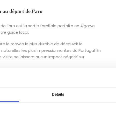
u au départ de Faro
 Faro est la sortie familiale parfaite en Algarve.
tre guide local.
e le moyen le plus durable de découvrir le
naturelles les plus impressionnantes du Portugal. En
 visite ne laissera aucun impact négatif sur
uiles et ne produisent pas de gaz polluants
mager la faune et la flore qui vivent sur la
Details
elle région sans laisser aucune trace.