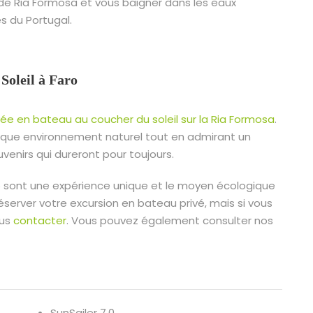
s de Ria Formosa et vous baigner dans les eaux
es du Portugal.
Soleil à Faro
vée en bateau au coucher du soleil sur la Ria Formosa
.
ique environnement naturel tout en admirant un
venirs qui dureront pour toujours.
o sont une expérience unique et le moyen écologique
éserver votre excursion en bateau privé, mais si vous
ous
contacter
. Vous pouvez également consulter nos
SunSailer 7.0