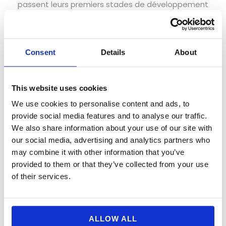
passent leurs premiers stades de développement
dans les eaux peu profondes de la lagune.
La production de coquillages occupe plus de 1000
ha et est responsable de près de 80% des
Consent
Details
About
exportations portugaises de palourdes.
Une population résidente de 7 500 habitants vit à
This website uses cookies
l'intérieur des limites du parc, mais en été, ces
We use cookies to personalise content and ads, to
chiffres peuvent tripler. La population résidente
provide social media features and to analyse our traffic.
travaille principalement dans des activités liées à
We also share information about your use of our site with
la lagune comme la pêche, la pisciculture, la
our social media, advertising and analytics partners who
production de coquillages et l'extraction de sel.
may combine it with other information that you’ve
provided to them or that they’ve collected from your use
Classée Réserve Naturelle dans les années 70, ce
of their services.
statut de protection a été élevé au rang de Parc
Naturel en 1987 en raison du besoin accru de
régulation du tourisme et de la pression urbaine
ALLOW ALL
ainsi que du besoin d'aménagement du territoire