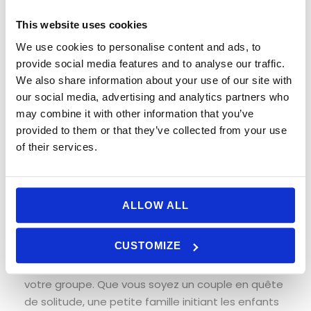
tranquille vont d’octobre à mars, lorsque le rythme
This website uses cookies
de l’Algarve ralentit naturellement. Les journées
sont agréablement fraîches et le soleil reste
We use cookies to personalise content and ads, to
provide social media features and to analyse our traffic.
fréquent.
We also share information about your use of our site with
Pour les ornithologues, les premières heures du
our social media, advertising and analytics partners who
matin offrent de l’activité et une lumière que les
may combine it with other information that you’ve
photographes adorent. Pour les autres, un départ
provided to them or that they’ve collected from your use
of their services.
en milieu de matinée ou l’après-midi offre chaleur
et confort. S’habiller en couches permet de rester
prêt aux changements de conditions, et des
jumelles ou un appareil photo avec zoom aident à
ALLOW ALL
rapprocher les détails.
CUSTOMIZE
Excursions Privées en Bateau Écologique
sont
simples à organiser et peuvent être adaptés à
votre groupe. Que vous soyez un couple en quête
de solitude, une petite famille initiant les enfants