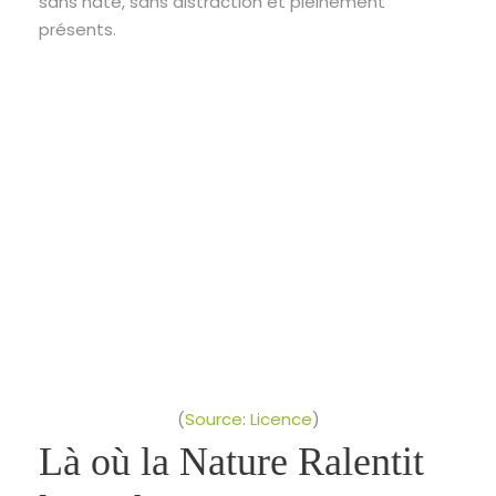
sans hâte, sans distraction et pleinement
présents.
(
Source
:
Licence
)
Là où la Nature Ralentit