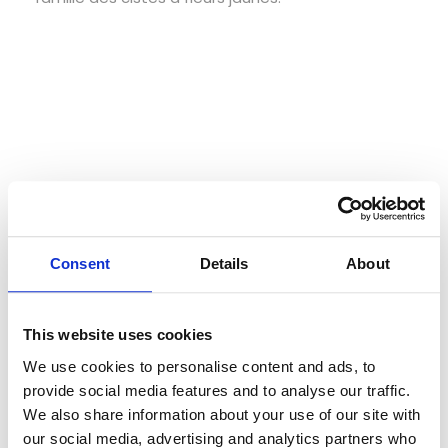
Consent
Details
About
Thymus lotocephalus
dans la Ria Formosa, Faro
Pour les botanistes aux yeux affûtés, vous serez
This website uses cookies
comblés par le Ophrys miroir (
Ophrys speculum
)
We use cookies to personalise content and ads, to
et l'Ophrys bombyle (
Ophrys bombyliflora
)
qui
provide social media features and to analyse our traffic.
fleurissent vers la mi-avril. Il convient également
We also share information about your use of our site with
de mentionner la
Fritillaria lusitanica
et Limonium
our social media, advertising and analytics partners who