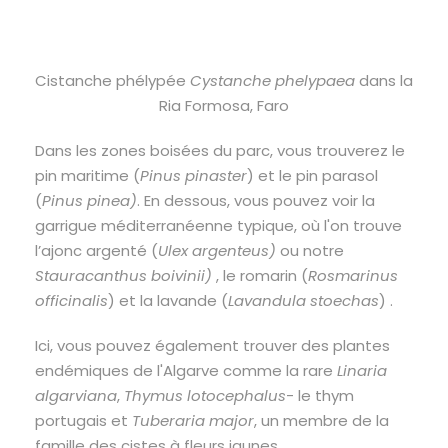
Cistanche phélypée
Cystanche phelypaea
dans la
Ria Formosa, Faro
Dans les zones boisées du parc, vous trouverez le
pin maritime (
Pinus pinaster
) et le pin parasol
(
Pinus pinea)
. En dessous, vous pouvez voir la
garrigue méditerranéenne typique, où l'on trouve
l’ajonc argenté (
Ulex argenteus)
ou notre
Stauracanthus boivinii)
, le romarin (
Rosmarinus
officinalis
) et la lavande (
Lavandula stoechas
)
.
Ici, vous pouvez également trouver des plantes
endémiques de l'Algarve comme la rare
Linaria
algarviana
,
Thymus lotocephalus
- le thym
portugais et
Tuberaria major
, un membre de la
famille des cistes à fleurs jaunes.