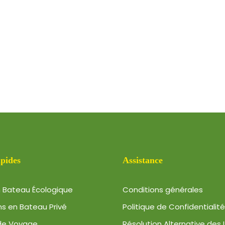
apides
Assistance
n Bateau Écologique
Conditions générales
ns en Bateau Privé
Politique de Confidentialité
de Voyage
Résolution Alternative des L