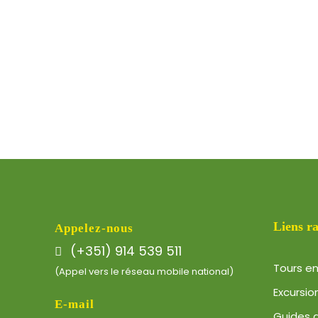
Liens r
Appelez-nous
(+351) 914 539 511
Tours e
(Appel vers le réseau mobile national)
Excursio
E-mail
Guides 