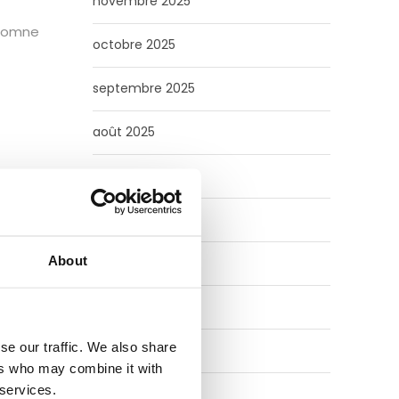
novembre 2025
automne
octobre 2025
septembre 2025
août 2025
juillet 2025
juin 2025
About
mai 2025
février 2025
se our traffic. We also share
août 2024
ers who may combine it with
 services.
juillet 2024