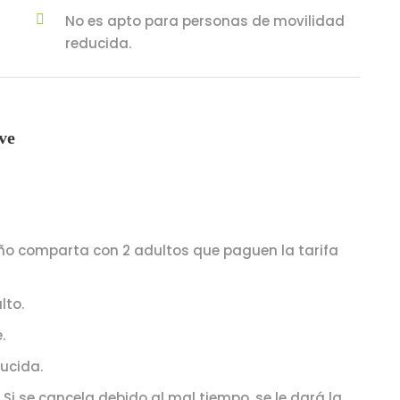
No es apto para personas de movilidad
reducida.
ve
 niño comparta con 2 adultos que paguen la tarifa
lto.
.
ucida.
 Si se cancela debido al mal tiempo, se le dará la