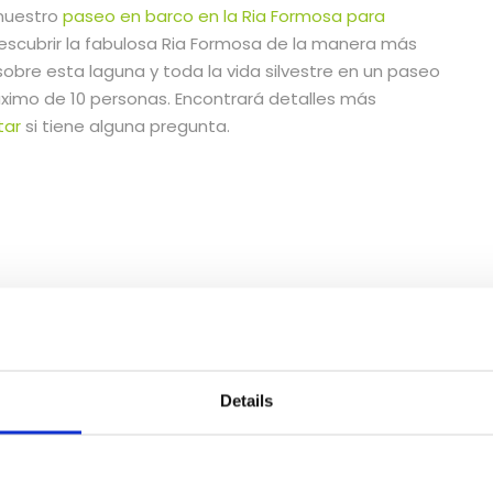
 nuestro
paseo en barco en la Ria Formosa para
escubrir la fabulosa Ria Formosa de la manera más
obre esta laguna y toda la vida silvestre en un paseo
ximo de 10 personas. Encontrará detalles más
tar
si tiene alguna pregunta.
es
Details
Cais Das Portas Do Mar
Inglés