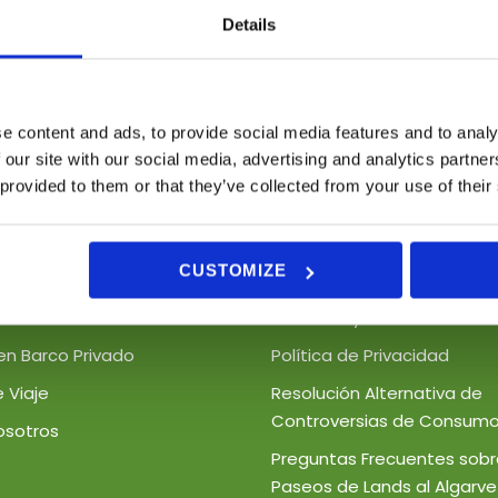
os pondremos en contacto en brev
Details
e content and ads, to provide social media features and to analy
 our site with our social media, advertising and analytics partn
 provided to them or that they’ve collected from your use of their
 Rápidos
Asistencia
CUSTOMIZE
rs en Barco
Términos y Condiciones
en Barco Privado
Política de Privacidad
 Viaje
Resolución Alternativa de
Controversias de Consumo
osotros
Preguntas Frecuentes sobr
Paseos de Lands al Algarve