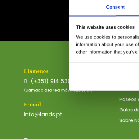
N
Consent
This website uses cookies
We use cookies to personalis
information about your use of
other information that you’ve
Enlaces
Llámenos
(+351) 914 539 511
Eco-Tou
(Llamada a la red móvil nacional)
Paseos 
E-mail
Guías de
info@lands.pt
Sobre N