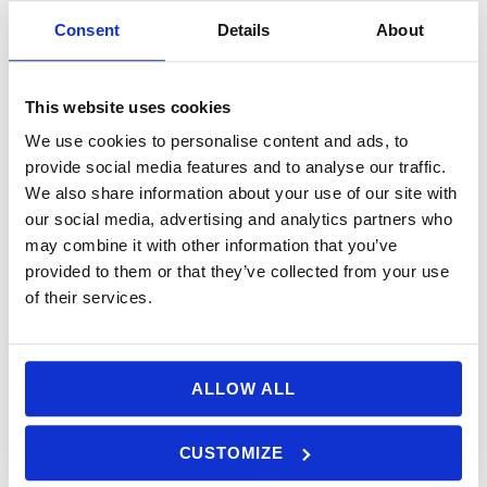
Consent
Details
About
Consejos para Tu Tour al
This website uses cookies
Atardecer por la Ría
We use cookies to personalise content and ads, to
Formosa
provide social media features and to analyse our traffic.
We also share information about your use of our site with
our social media, advertising and analytics partners who
Para asegurarte de que tu escapada romántica
may combine it with other information that you’ve
sea todo lo que esperas, echa un vistazo a
provided to them or that they’ve collected from your use
nuestras sugerencias a continuación:
of their services.
Eligiendo la Mejor Época
: Aunque los tours al
atardecer se realizan durante todo el año, los
ALLOW ALL
tonos cálidos de la primavera hasta
principios del otoño ofrecen cielos
CUSTOMIZE
especialmente impresionantes, además de