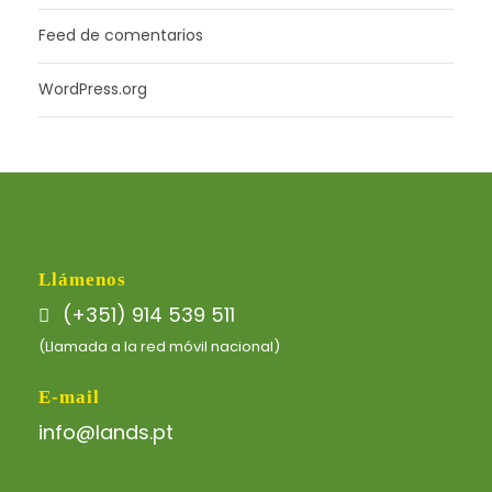
Feed de comentarios
WordPress.org
Llámenos
(+351) 914 539 511
(Llamada a la red móvil nacional)
E-mail
info@lands.pt