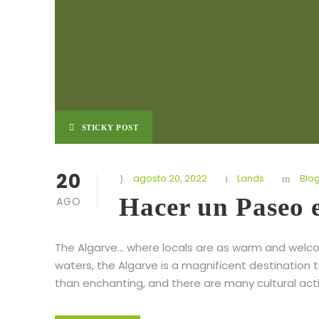
STICKY POST
20
agosto 20, 2022
Lands
Blo
Hacer un Paseo e
AGO
The Algarve… where locals are as warm and welc
waters, the Algarve is a magnificent destination t
than enchanting, and there are many cultural activi