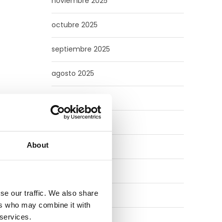
noviembre 2025
octubre 2025
septiembre 2025
agosto 2025
julio 2025
junio 2025
About
mayo 2025
febrero 2025
se our traffic. We also share
agosto 2024
ers who may combine it with
 services.
julio 2024